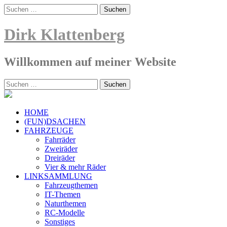
Skip
Suche
to
nach:
content
Dirk Klattenberg
Willkommen auf meiner Website
Suche
nach:
HOME
(FUN)DSACHEN
FAHRZEUGE
Fahrräder
Zweiräder
Dreiräder
Vier & mehr Räder
LINKSAMMLUNG
Fahrzeugthemen
IT-Themen
Naturthemen
RC-Modelle
Sonstiges