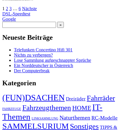
Seitennummerierung
1
2
3
…
6
Nächste
DSL-Speedtest
der
G
oogle
Beiträge
Neueste Beiträge
Telefunken Concertino Hifi 301
Nichts zu verbergen?
Lose Sammlung aufgeschnappter Sprüche
Ein Norddeutscher in Österreich
Der Computerfreak
Kategorien
(FUN)DSACHEN
Fahrräder
Dreiräder
IT-
Fahrzeugthemen
HOME
FAHRZEUGE
Themen
Naturthemen
RC-Modelle
LINKSAMMLUNG
SAMMELSURIUM
Sonstiges
TIPPS &