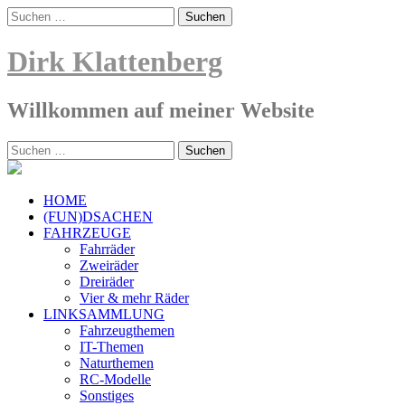
Skip
Suche
to
nach:
content
Dirk Klattenberg
Willkommen auf meiner Website
Suche
nach:
HOME
(FUN)DSACHEN
FAHRZEUGE
Fahrräder
Zweiräder
Dreiräder
Vier & mehr Räder
LINKSAMMLUNG
Fahrzeugthemen
IT-Themen
Naturthemen
RC-Modelle
Sonstiges